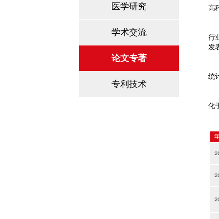
医学研究
高
无
学术交流
行
发
论文专著
截
统
专利技术
如
化