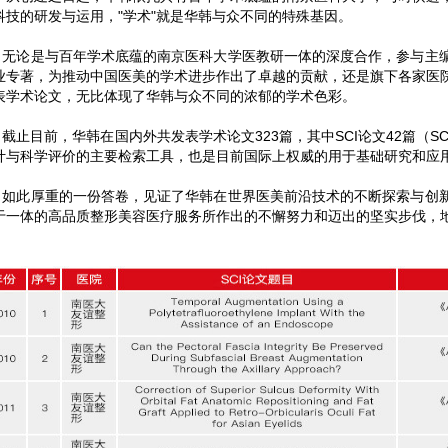
科技的研发与运用，"学术"就是华韩与众不同的特殊基因。
论是与百年学术底蕴的南京医科大学医教研一体的深度合作，参与主编
业专著，为推动中国医美的学术进步作出了卓越的贡献，还是旗下各家医
表学术论文，无比体现了华韩与众不同的浓郁的学术色彩。
止目前，华韩在国内外共发表学术论文323篇，其中SCI论文42篇（S
计与科学评价的主要检索工具，也是目前国际上权威的用于基础研究和应
此厚重的一份答卷，见证了华韩在世界医美前沿技术的不断探索与创新
于一体的高品质整形美容医疗服务所作出的不懈努力和迈出的坚实步伐，地